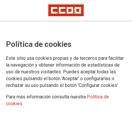
Esther Alba elegida secretària
Política de cookies
general de CCOO Comarques de
l'Interior
Este sitio usa cookies propias y de terceros para facilitar
la navegación y obtener información de estadísticas de
uso de nuestros visitantes. Puedes aceptar todas las
"La classe obrera no pot fer un pas arrere, s'ha de reivindicar
cookies pulsando el botón 'Aceptar' o configurarlas o
com a motor fonamental de la nostra societat. Continuarem
rechazar su uso pulsando el botón 'Configurar cookies'
millorant l'atenció a l'afiliació i la presència de CCOO en les
empreses com a eina per al manteniment i la conquesta de
Para más información consulta nuestra
Política de
nous drets per a les persones treballadores", ha manifestat
cookies
Esther Alba.
03/05/2021.